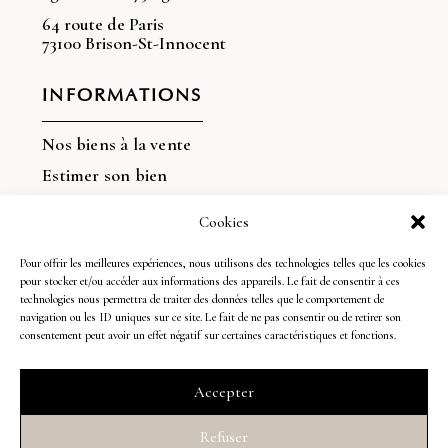
64 route de Paris
73100 Brison-St-Innocent
INFORMATIONS
Nos biens à la vente
Estimer son bien
Vendre son bien
Cookies
Nos dernières ventes
Pour offrir les meilleures expériences, nous utilisons des technologies telles que les cookies
Découvrir l'agence
pour stocker et/ou accéder aux informations des appareils. Le fait de consentir à ces
technologies nous permettra de traiter des données telles que le comportement de
navigation ou les ID uniques sur ce site. Le fait de ne pas consentir ou de retirer son
REJOIGNEZ-NOUS !
consentement peut avoir un effet négatif sur certaines caractéristiques et fonctions.
Suivez nos dernières actualités sur les réseaux
Accepter
sociaux
Refuser