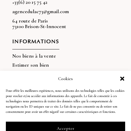
+33(6) 20 15 75 42
agencedulac73@gmail.com
64 route de Paris
73100 Brison-St-Innocent
INFORMATIONS
Nos biens à la vente
Estimer son bien
Vendre son bien
Cookies
Nos dernières ventes
Pour offrir les meilleures expériences, nous utilisons des technologies telles que les cookies
Découvrir l'agence
pour stocker et/ou accéder aux informations des appareils. Le fait de consentir à ces
technologies nous permettra de traiter des données telles que le comportement de
navigation ou les ID uniques sur ce site. Le fait de ne pas consentir ou de retirer son
REJOIGNEZ-NOUS !
consentement peut avoir un effet négatif sur certaines caractéristiques et fonctions.
Suivez nos dernières actualités sur les réseaux
Accepter
sociaux